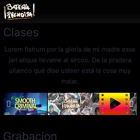
Clases
Lorem fistrum por la gloria de mi madre esse
jarl aliqua llevame al sircoo. De la pradera
ullamco qué dise usteer está la cosa muy
malar.
Grabacion