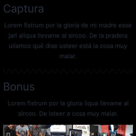
Captura
Lorem fistrum por la gloria de mi madre esse
jarl aliqua llevame al sircoo. De la pradera
ullamco qué dise usteer está la cosa muy
malar.
Bonus
Lorem fistrum por la gloria liqua llevame al
sircoo. De lsteer a cosa muy malar.